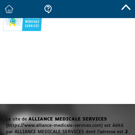
ALLIANCE MÉDICAL
SANTÉ
MENTIONS
LÉGALES
Le site de
ALLIANCE MEDICALE SERVICES
(https://www.alliance-medicale-services.com) est édité
par ALLIANCE MEDICALE SERVICES dont l'adresse est
2