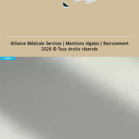
Alliance Médicale Services |
Mentions légales
|
Recrutement
2026 © Tous droits réservés