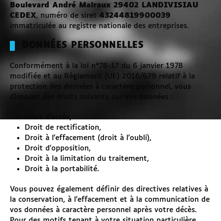
Boulevard André Malraux 29402 LANDIVISIAU
CEDEX
, numéro de siret
43244819900039
immatriculée au registre nationale des entreprises.
DONNÉES PERSONNELLES
Conformément à la loi n°78-17 du 6 janvier 1978
modifiée et au Règlement (UE) 2016/679 relatif à la
protection des données à caractère personnel, vous
disposez des droits suivants sur vos données :
Droit d'accès,
Droit de rectification,
Droit à l'effacement (droit à l'oubli),
Droit d'opposition,
Droit à la limitation du traitement,
Droit à la portabilité.
Vous pouvez également définir des directives relatives à
la conservation, à l'effacement et à la communication de
vos données à caractère personnel après votre décès.
Pour des motifs tenant à votre situation particulière,