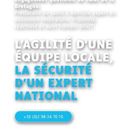
engagement quotidien au cœur de la
Bretagne.
Prestataire de santé à domicile expert en
assistance respiratoire. Proximité,
réactivité et suivi humain 24h/7.
L'AGILITÉ D'UNE
ÉQUIPE LOCALE,
LA SÉCURITÉ
D'UN EXPERT
NATIONAL
+33 (0)2 98 24 70 70