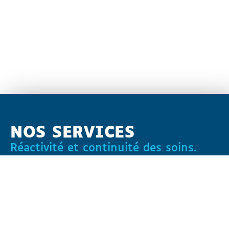
NOS SERVICES
Réactivité et continuité des soins.
Réactivité locale et rigueur technique : nos équipes gèrent
votre installation et assurent une assistance 24h/7 sans
intermédiaire partout en Bretagne.
DEVENIR PATIENT